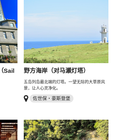
ail
野方海岸（对马瀬灯塔）
五岛列岛最北端的灯塔。一望无际的大草原风
景，让人心灵净化。
佐世保・豪斯登堡