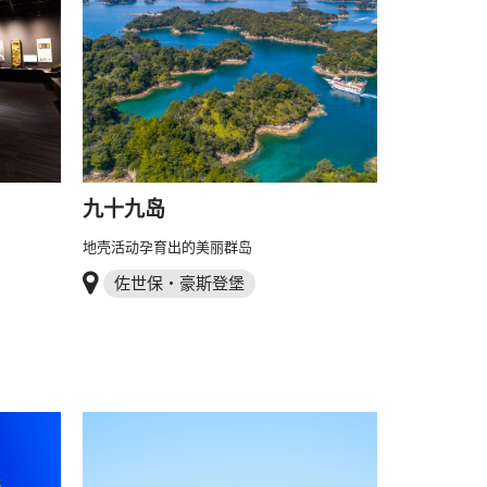
九十九岛
地壳活动孕育出的美丽群岛
佐世保・豪斯登堡