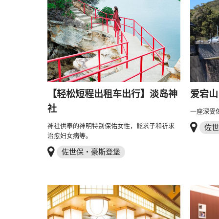
【轻松短程出租车出行】淡岛神
爱宕山
社
一座深受
神社供奉的神明特别保佑女性，能求子和祈求
佐世
治愈妇女病等。
佐世保・豪斯登堡