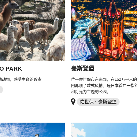
O PARK
豪斯登堡
触动物，感受生命的珍贵
位于佐世保市东南部，在152万平米
内再现了欧式风情。是日本首屈一指
和灯光为主题的公园。
佐世保・豪斯登堡