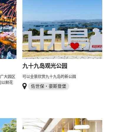
九十九岛观光公园
的广大园区
可以全景欣赏九十九岛的新公园
的以鲜花
佐世保・豪斯登堡