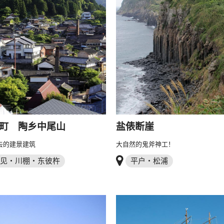
町 陶乡中尾山
盐俵断崖
去的建景建筑
大自然的鬼斧神工！
见・川棚・东彼杵
平户・松浦