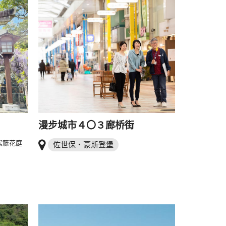
漫步城市４〇３廊桥街
紫藤花庭
佐世保・豪斯登堡