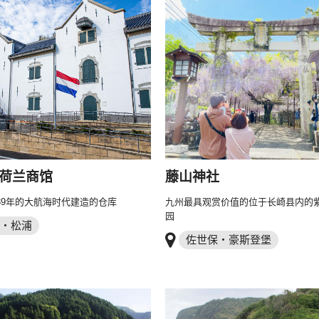
荷兰商馆
藤山神社
39年的大航海时代建造的仓库
九州最具观赏价值的位于长崎县内的
园
・松浦
佐世保・豪斯登堡