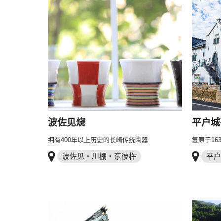
波佐见烧
平户城
拥有400年以上历史的长崎传统陶器
复原于16
波佐见・川棚・东彼杵
平户