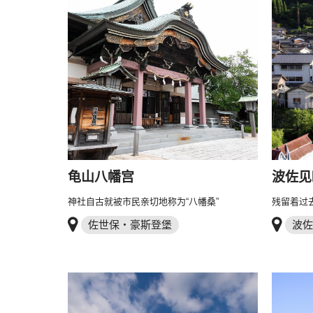
龟山八幡宫
波佐见
神社自古就被市民亲切地称为“八幡桑”
残留着过
佐世保・豪斯登堡
波佐