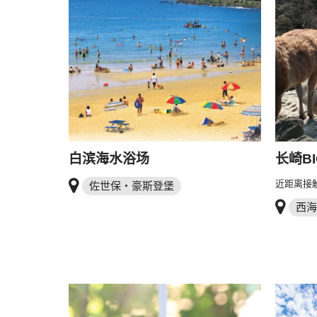
白滨海水浴场
长崎BI
近距离接
佐世保・豪斯登堡
西海