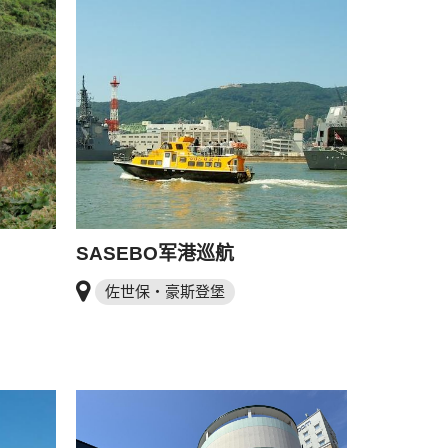
SASEBO军港巡航
佐世保・豪斯登堡