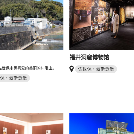
福井洞窟博物馆
佐世保市民喜爱的美丽的村毗山。
佐世保・豪斯登堡
保・豪斯登堡