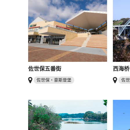
佐世保五番街
西海桥
佐世保・豪斯登堡
佐世