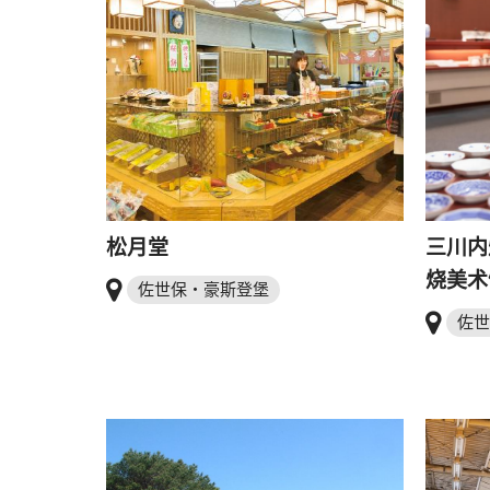
松月堂
三川内
烧美术
佐世保・豪斯登堡
佐世