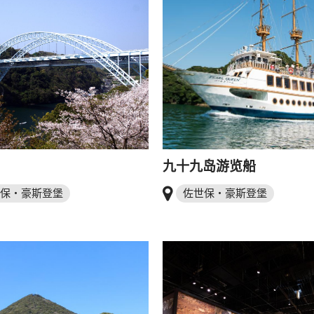
九十九岛游览船
保・豪斯登堡
佐世保・豪斯登堡