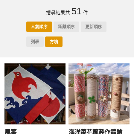
51
搜尋結果共
件
人氣順序
距離順序
更新順序
列表
方塊
風箏
海洋萬花筒製作體驗