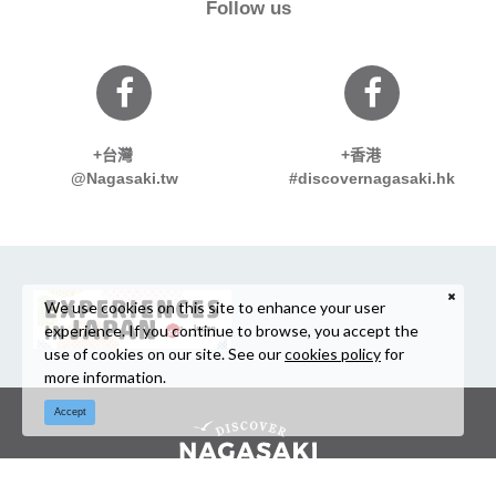
Follow us
+台灣
+香港
@Nagasaki.tw
#discovernagasaki.hk
We use cookies on this site to enhance your user
experience. If you continue to browse, you accept the
use of cookies on our site. See our
cookies policy
for
more information.
Accept