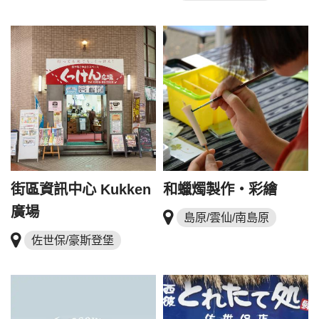
街區資訊中心 Kukken
和蠟燭製作‧彩繪
廣場
島原/雲仙/南島原
佐世保/豪斯登堡