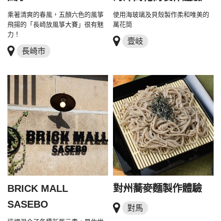
乘著清爽的春風，五顏六色的風箏
使用海玻璃及貝殼製作柔和唯美的
飛揚的「長崎放風箏大賽」很有魅
萬花筒
力！
壹岐
長崎市
BRICK MALL
對州蕎麥麵製作體驗
SASEBO
對馬