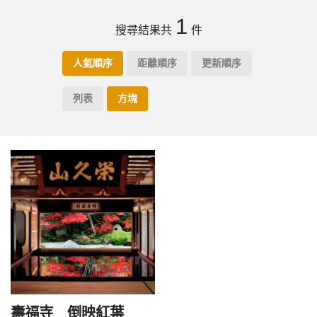
1
搜尋結果共
件
人氣順序
距離順序
更新順序
列表
方塊
壽福寺 倒映紅葉