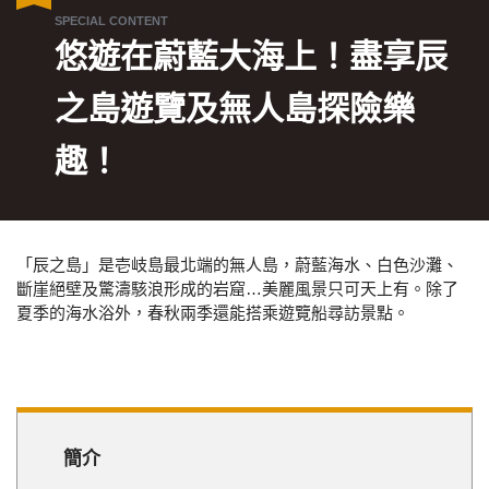
悠遊在蔚藍大海上！盡享辰
之島遊覽及無人島探險樂
趣！
「辰之島」是壱岐島最北端的無人島，蔚藍海水、白色沙灘、
斷崖絕壁及驚濤駭浪形成的岩窟…美麗風景只可天上有。除了
夏季的海水浴外，春秋兩季還能搭乘遊覽船尋訪景點。
簡介