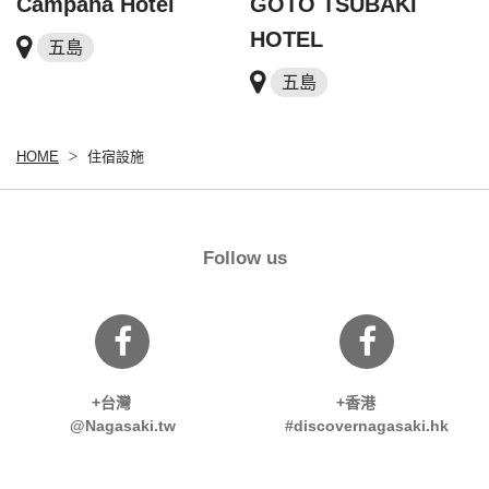
Campana Hotel
GOTO TSUBAKI
HOTEL
五島
五島
HOME
住宿設施
Follow us
+台灣
+香港
@Nagasaki.tw
#discovernagasaki.hk