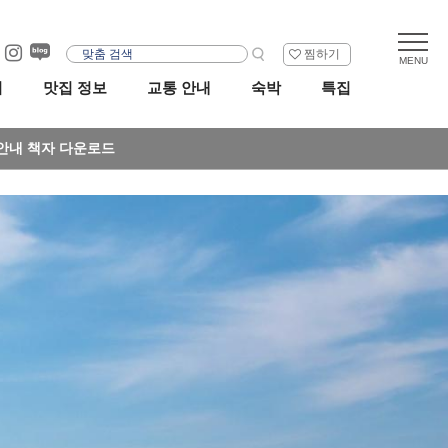
찜하기
리
맛집 정보
교통 안내
숙박
특집
안내 책자 다운로드