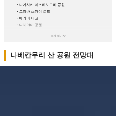
나가사키 미즈베노모리 공원
그라바 스카이 로드
메가미 대교
다테야마 공원
나베칸무리 산 공원 전망대