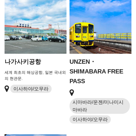
나가사키공항
UNZEN・
SHIMABARA FREE
세계 최초의 해상공항, 일본 국내외
의 현관문.
PASS
이사하야/오무라
시마바라/운젠/미나미시
마바라
이사하야/오무라