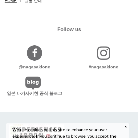
HOME
교통 안내
Follow us
@nagasakione
#nagasakione
일본 나가사키현 공식 블로그
We use cookies on this site to enhance your user
experience. If you continue to browse, you accept the