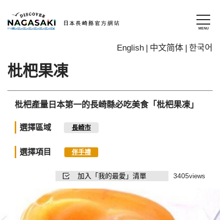
English
中文简体
한국어
枇杷果凍
枇杷產量日本第一的長崎縣必吃美食「枇杷果凍」
選擇區域
長崎市
選擇項目
伴手禮
加入「我的最愛」清單
3405
views