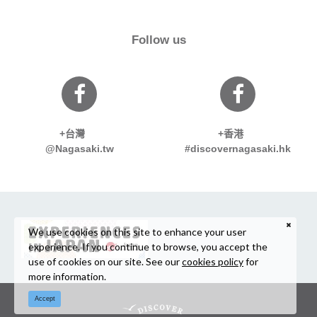
Follow us
+台灣
+香港
@Nagasaki.tw
#discovernagasaki.hk
We use cookies on this site to enhance your user
experience. If you continue to browse, you accept the
use of cookies on our site. See our
cookies policy
for
more information.
Accept