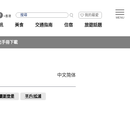
我的最愛
+香港
訊
美食
交通指南
住宿
旅遊話題
光手冊下載
中文简体
/豪斯登堡
平戶/松浦