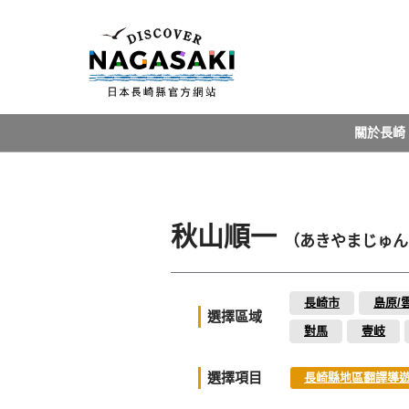
關於長崎
秋山順一
（あきやまじゅん
長崎市
島原/
選擇區域
對馬
壹岐
選擇項目
長崎縣地區翻譯導