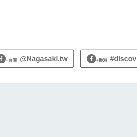
@Nagasaki.tw
#discov
+台灣
+香港