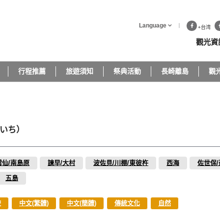
Language
+台湾
觀光資
行程推薦
旅遊須知
祭典活動
長崎離島
觀
いち）
雲仙/南島原
諫早/大村
波佐見/川棚/東彼杵
西海
佐世保
五島
遊
中文(繁體)
中文(簡體)
傳統文化
自然