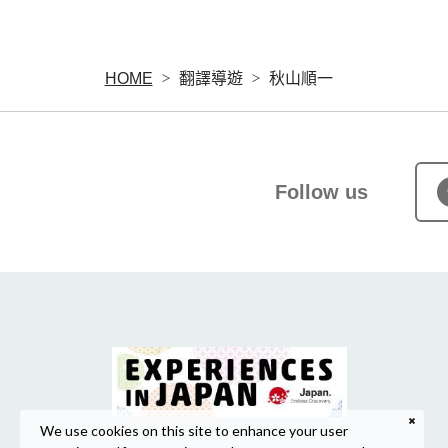
HOME
翻譯導遊
秋山順一
Follow us
We use cookies on this site to enhance your user