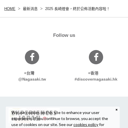
HOME
最新消息
2025 長崎燈會，終於公佈活動內容啦！
Follow us
+台灣
+香港
@Nagasaki.tw
#discovernagasaki.hk
We use cookies on this site to enhance your user
experience. If you continue to browse, you accept the
use of cookies on our site. See our
cookies policy
for