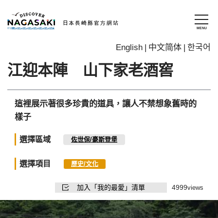
English
中文简体
한국어
江迎本陣 山下家老酒窖
這裡展示著很多珍貴的道具，讓人不禁想象舊時的
樣子
選擇區域
佐世保/豪斯登堡
選擇項目
歷史/文化
加入「我的最愛」清單
4999
views