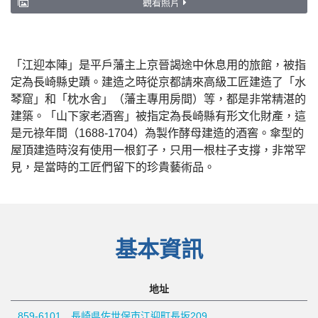
觀看照片
「江迎本陣」是平戶藩主上京晉謁途中休息用的旅館，被指
定為長崎縣史蹟。建造之時從京都請來高級工匠建造了「水
琴窟」和「枕水舎」（藩主專用房間）等，都是非常精湛的
建築。「山下家老酒窖」被指定為長崎縣有形文化財產，這
是元祿年間（1688-1704）為製作酵母建造的酒窖。傘型的
屋頂建造時沒有使用一根釘子，只用一根柱子支撐，非常罕
見，是當時的工匠們留下的珍貴藝術品。
基本資訊
地址
859-6101 長崎県佐世保市江迎町長坂209