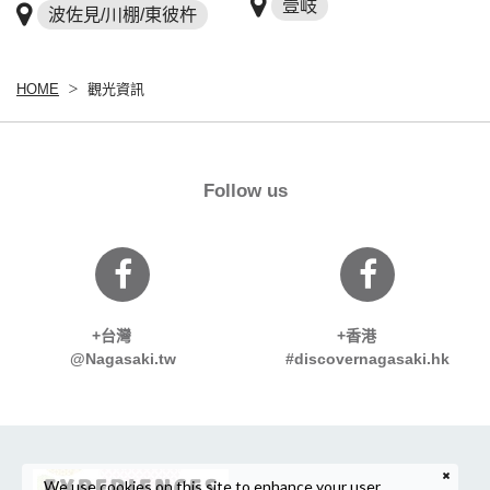
壹岐
波佐見/川棚/東彼杵
HOME
觀光資訊
Follow us
+台灣
+香港
@Nagasaki.tw
#discovernagasaki.hk
We use cookies on this site to enhance your user