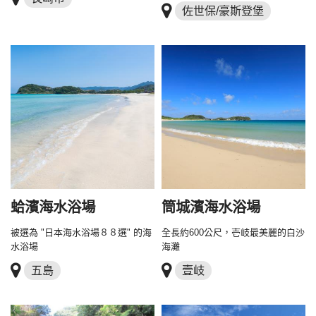
佐世保/豪斯登堡
蛤濱海水浴場
筒城濱海水浴場
被選為 "日本海水浴場８８選" 的海
全長約600公尺，壱岐最美麗的白沙
水浴場
海灘
五島
壹岐