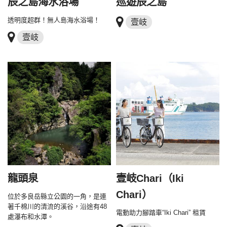
辰之島海水浴場
巡遊辰之島
透明度超群！無人島海水浴場！
壹岐
壹岐
龍頭泉
壹岐Chari（Iki
Chari）
位於多良岳縣立公園的一角，是連
著千棉川的清流的溪谷，沿途有48
電動助力腳踏車“Iki Chari” 租賃
處瀑布和水潭。