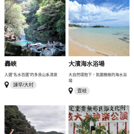
轟峽
大濱海水浴場
入選“名水百選”的多良山系清泉
大自然環抱下，氛圍雅緻的海水浴
場
諫早/大村
壹岐