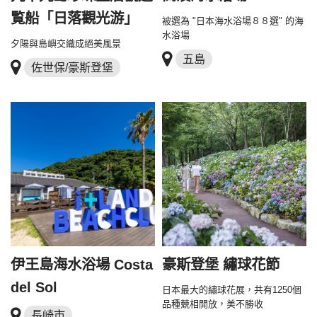
覧船「日落觀光游」
被選為 "日本海水浴場８８選" 的海
水浴場
夕陽與島嶼交織成絕美風景
五島
佐世保/豪斯登堡
伊王島海水浴場 Costa
豪斯登堡 繡球花節
del Sol
日本最大的繡球花展，共有1250個
品種競相開放，美不勝收
長崎市