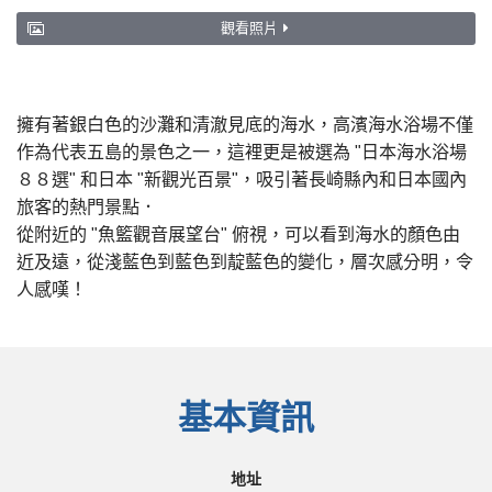
觀看照片
擁有著銀白色的沙灘和清澈見底的海水，高濱海水浴場不僅
作為代表五島的景色之一，這裡更是被選為 "日本海水浴場
８８選" 和日本 "新觀光百景"，吸引著長崎縣內和日本國內
旅客的熱門景點．
從附近的 "魚籃觀音展望台" 俯視，可以看到海水的顏色由
近及遠，從淺藍色到藍色到靛藍色的變化，層次感分明，令
人感嘆！
基本資訊
地址