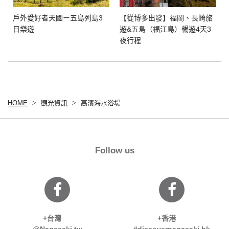
戶外愛好者天國ー五島列島3
【從博多出發】福岡、長崎旅
日樂遊
遊&五島（福江島）暢遊4天3
夜行程
HOME
觀光資訊
高濱海水浴場
Follow us
+台灣
+香港
@Nagasaki.tw
#discovernagasaki.hk