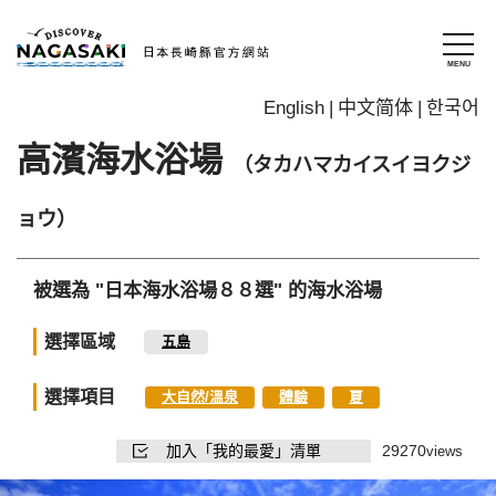
English
中文简体
한국어
高濱海水浴場
（タカハマカイスイヨクジ
ョウ）
被選為 "日本海水浴場８８選" 的海水浴場
選擇區域
五島
選擇項目
大自然/溫泉
體驗
夏
加入「我的最愛」清單
29270
views