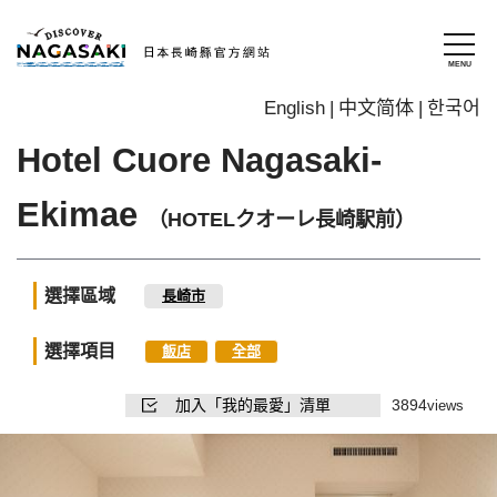
English
中文简体
한국어
Hotel Cuore Nagasaki-
Ekimae
（HOTELクオーレ長崎駅前）
選擇區域
長崎市
選擇項目
飯店
全部
加入「我的最愛」清單
3894
views