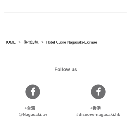
HOME
住宿設施
Hotel Cuore Nagasaki-Ekimae
Follow us
+台灣
+香港
@Nagasaki.tw
#discovernagasaki.hk