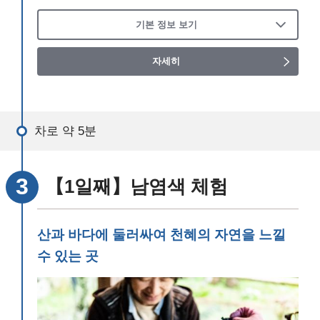
기본 정보 보기
자세히
차로 약 5분
【1일째】남염색 체험
산과 바다에 둘러싸여 천혜의 자연을 느낄
수 있는 곳