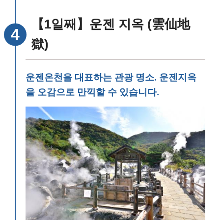
【1일째】운젠 지옥 (雲仙地
獄)
운젠온천을 대표하는 관광 명소. 운젠지옥
을 오감으로 만끽할 수 있습니다.