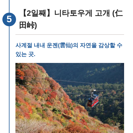
【2일째】니타토우게 고개 (仁
田峠)
사계절 내내 운젠(雲仙)의 자연을 감상할 수
있는 곳.