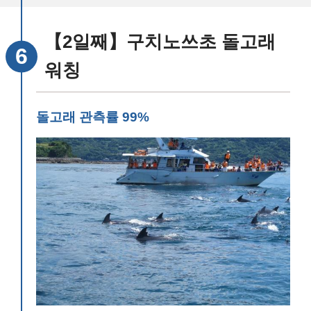
【2일째】구치노쓰초 돌고래
워칭
돌고래 관측률 99%