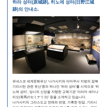
하라 성터(原城跡), 히노에 성터(日野江城
跡)의 안내소.
유네스코 세계문화유산 '나가사키와 아마쿠사 지방의 잠복
기리시탄 관련 유산'중의 하나인 '하라 성터'를 시작으로 '히
노에 성터', 당시의 신앙을 지탱한 교육기관 '아리마 세미나
리오(有馬のセミナリヨ)' 등을 소개하고 있습니다.
나가사키의 그리스도교 전래와 번영, 가혹한 탄압, 기리시