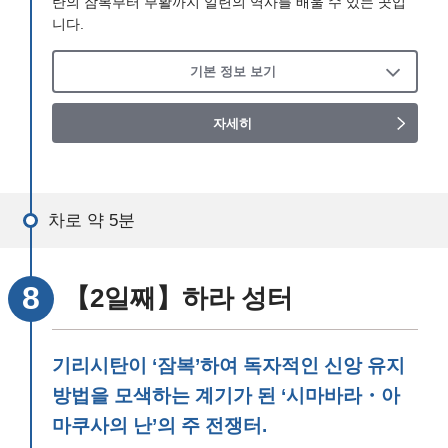
탄의 잠복부터 부활까지 일련의 역사를 배울 수 있는 곳입
니다.
기본 정보 보기
자세히
차로 약 5분
【2일째】하라 성터
기리시탄이 ‘잠복’하여 독자적인 신앙 유지
방법을 모색하는 계기가 된 ‘시마바라・아
마쿠사의 난’의 주 전쟁터.