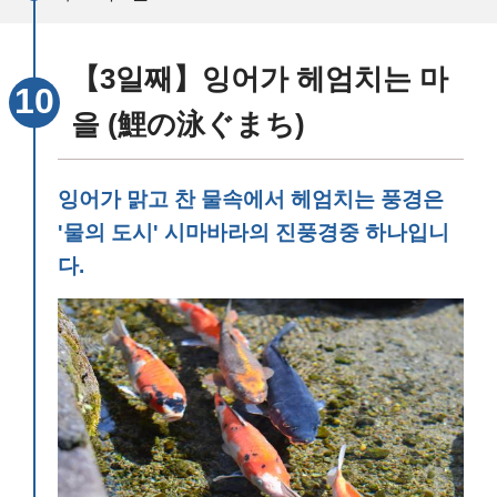
【3일째】잉어가 헤엄치는 마
을 (鯉の泳ぐまち)
잉어가 맑고 찬 물속에서 헤엄치는 풍경은
'물의 도시' 시마바라의 진풍경중 하나입니
다.