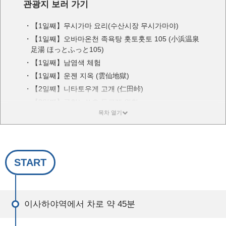
관광지 보러 가기
【1일째】무시가마 요리(수산시장 무시가마야)
【1일째】오바마온천 족욕탕 홋토훗토 105 (小浜温泉
足湯 ほっとふっと105)
【1일째】남염색 체험
【1일째】운젠 지옥 (雲仙地獄)
【2일째】니타토우게 고개 (仁田峠)
【2일째】구치노쓰초 돌고래 워칭
【2일째】미나미시마바라시 아리마 기리시탄 유산 기
념관 (南島原市有馬キリシタン遺産記念館)
【2일째】하라 성터
【2일째】주변 호텔에서 숙박
START
【3일째】잉어가 헤엄치는 마을 (鯉の泳ぐまち)
【3일째】용수정원 시메이소 (용수정원 사명장 / 湧水
庭園 四明荘)
【3일째】시마바라 성 (島原城)
이사하야역에서 차로 약 45분
【3일째】시마바라 무사저택 (島原武家屋敷)