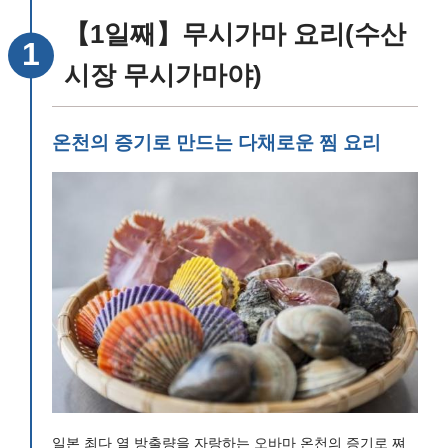
【3일째】이사하야역
【1일째】무시가마 요리(수산
시장 무시가마야)
온천의 증기로 만드는 다채로운 찜 요리
일본 최다 열 방출량을 자랑하는 오바마 온천의 증기로 쪄