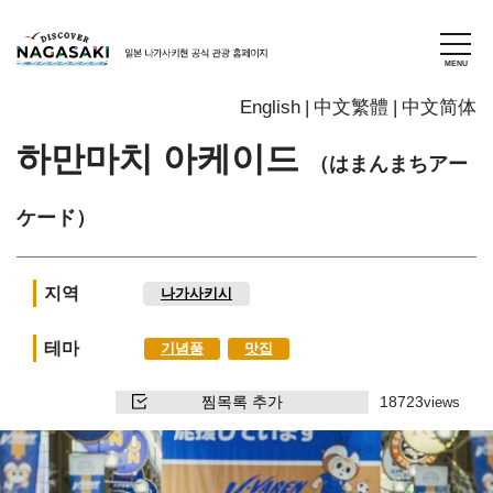
English
中文繁體
中文简体
하만마치 아케이드
（はまんまちアー
ケード）
지역
나가사키시
테마
기념품
맛집
찜목록 추가
18723
views