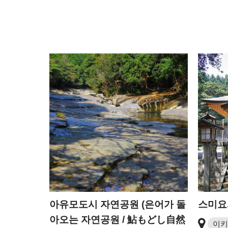
아유모도시 자연공원 (은어가 돌
스미요
아오는 자연공원 / 鮎もどし自然
이키