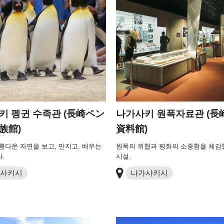
키 펭귄 수족관 (長崎ペン
나가사키 원폭자료관 (長
族館)
資料館)
름다운 자연을 보고, 만지고, 배우는
원폭의 위협과 평화의 소중함을 체감
.
시설.
사키시
나가사키시