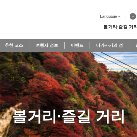
Language
볼거리∙즐길 거
추천 코스
여행자 정보
이벤트
나가사키의 섬
볼거리∙즐길 거리