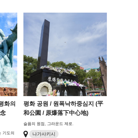
・평화의
평화 공원 / 원폭낙하중심지 (平
祈念
和公園 / 原爆落下中心地)
슬픔의 원점, 그라운드 제로.
는 기도의
나가사키시