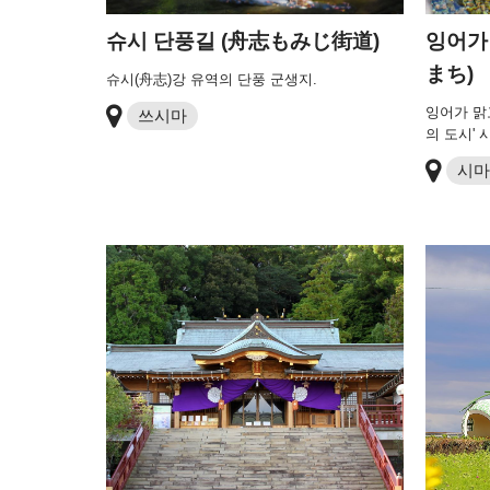
슈시 단풍길 (舟志もみじ街道)
잉어가
まち)
슈시(舟志)강 유역의 단풍 군생지.
잉어가 맑
쓰시마
의 도시'
시마