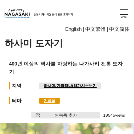
English
中文繁體
中文简体
하사미 도자기
400년 이상의 역사를 자랑하는 나가사키 전통 도자
기
지역
하사미/가와타나/히가시소노기
테마
기념품
찜목록 추가
19545
views