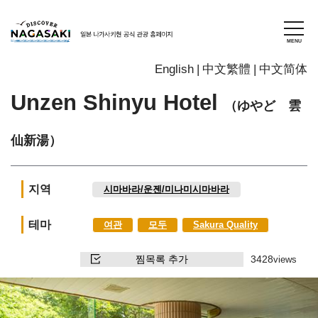
English
中文繁體
中文简体
Unzen Shinyu Hotel
（ゆやど 雲
仙新湯）
지역
시마바라/운젠/미나미시마바라
테마
여관
모두
Sakura Quality
찜목록 추가
3428
views