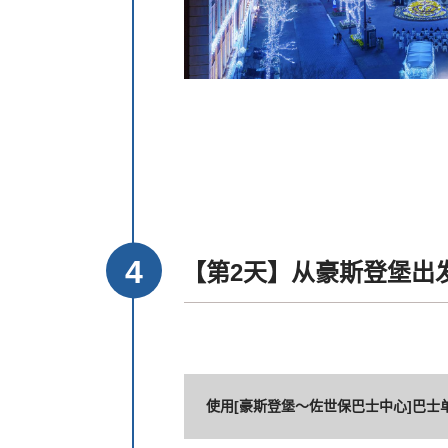
【第2天】从豪斯登堡出
使用[豪斯登堡～佐世保巴士中心]巴士