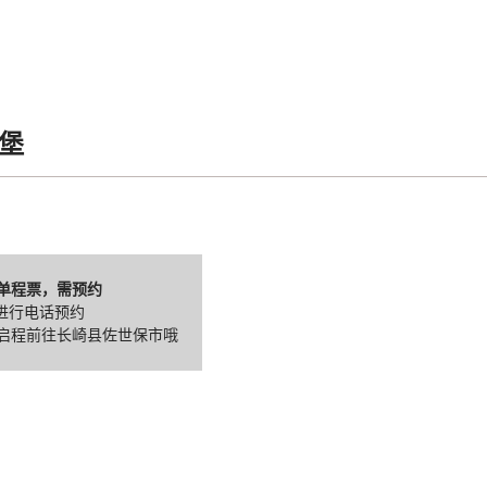
堡
士单程票，需预约
进行电话预约
启程前往长崎县佐世保市哦