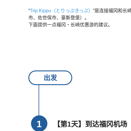
“
Trip Kippu
（とりっぷきっぷ）
”是连接福冈和长
市、佐世保市、豪斯登堡）。
下面提供一点福冈・长崎优惠游的建议。
出发
【第1天】到达福冈机场