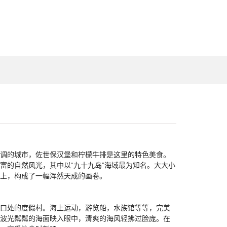
调的城市，佐世保汉堡和柠檬牛排是这里的特色美食。
富的自然风光，其中以“九十九岛”海域最为知名。大大小
上，构成了一幅浑然天成的画卷。
口处的度假村。海上运动，游览船，水族馆等等，完美
波光粼粼的海面映入眼中，清爽的海风轻拂过脸庞。在