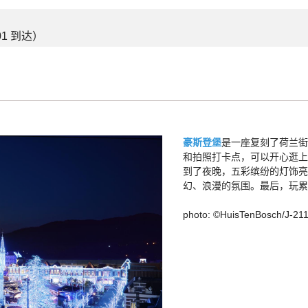
01 到达）
豪斯登堡
是一座复刻了荷兰街
和拍照打卡点，可以开心逛上
到了夜晚，五彩缤纷的灯饰亮
幻、浪漫的氛围。最后，玩累
photo: ©HuisTenBosch/J-21