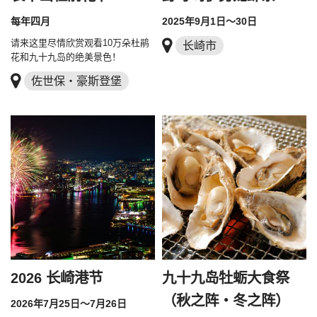
每年四月
2025年9月1日～30日
请来这里尽情欣赏观看10万朵杜鹃
长崎市
花和九十九岛的绝美景色！
佐世保・豪斯登堡
2026 长崎港节
九十九岛牡蛎大食祭
（秋之阵・冬之阵）
2026年7月25日～7月26日