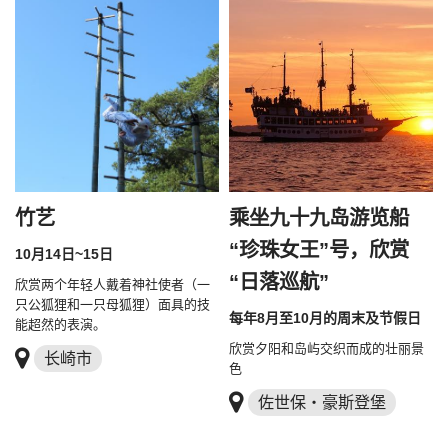
竹艺
乘坐九十九岛游览船
“珍珠女王”号，欣赏
10月14日~15日
“日落巡航”
欣赏两个年轻人戴着神社使者（一
只公狐狸和一只母狐狸）面具的技
每年8月至10月的周末及节假日
能超然的表演。
欣赏夕阳和岛屿交织而成的壮丽景
长崎市
色
佐世保・豪斯登堡