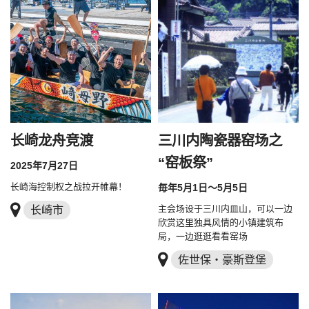
长崎龙舟竞渡
三川内陶瓷器窑场之
“窑板祭”
2025年7月27日
长崎海控制权之战拉开帷幕！
毎年5月1日～5月5日
长崎市
主会场设于三川内皿山，可以一边
欣赏这里独具风情的小镇建筑布
局，一边逛逛看看窑场
佐世保・豪斯登堡