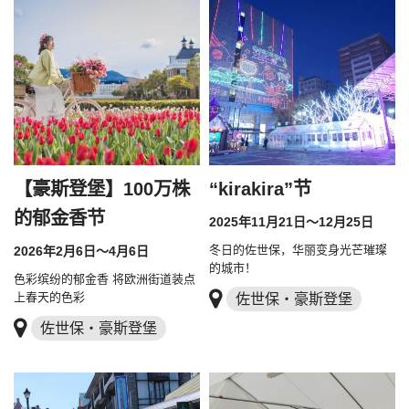
【豪斯登堡】100万株
“kirakira”节
的郁金香节
2025年11月21日～12月25日
冬日的佐世保，华丽变身光芒璀璨
2026年2月6日～4月6日
的城市！
色彩缤纷的郁金香 将欧洲街道装点
上春天的色彩
佐世保・豪斯登堡
佐世保・豪斯登堡