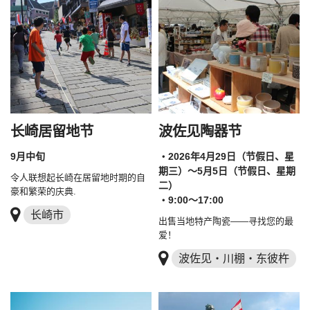
长崎居留地节
波佐见陶器节
9月中旬
・2026年4月29日（节假日、星
期三）～5月5日（节假日、星期
令人联想起长崎在居留地时期的自
二）
豪和繁荣的庆典.
・9:00～17:00
长崎市
出售当地特产陶瓷——寻找您的最
爱！
波佐见・川棚・东彼杵