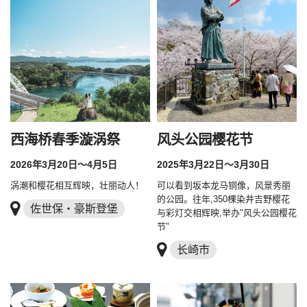
西海桥春季漩涡祭
风头公园樱花节
2026年3月20日～4月5日
2025年3月22日～3月30日
涡潮和樱花相互辉映，壮丽动人！
可以看到坂本龙马铜像，风景秀丽
的公园。往年,350棵染井吉野樱花
佐世保・豪斯登堡
与彩灯交相辉映,举办"风头公园樱花
节"
长崎市