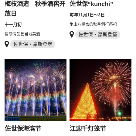
梅枝酒造 秋季酒窖开
佐世保“kunchi”
放日
每年11月1日～3日
龟山八幡宫的秋季例行祭祀
十一月初
请尽情品尝当地美酒！
佐世保・豪斯登堡
佐世保・豪斯登堡
佐世保海滨节
江迎千灯笼节