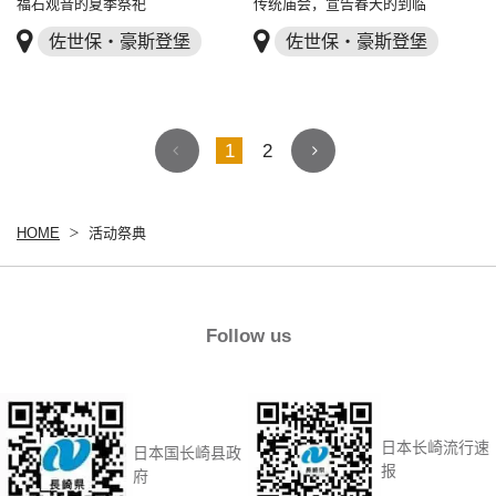
福石观音的夏季祭祀
传统庙会，宣告春天的到临
佐世保・豪斯登堡
佐世保・豪斯登堡
1
2
HOME
活动祭典
Follow us
日本长崎流行速
日本国长崎县政
报
府