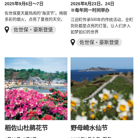
2025年9月6日～7日
2026年8月23日、24日
※毎年同一时间举办
佐世保夏天最热闹的“海滨节”。绚丽
多彩的烟火，点亮了夏夜的天空。
江迎町传承500年的传统活动，全町
到处都是点亮的灯笼，让人们步入
佐世保・豪斯登堡
如梦如幻的世界
佐世保・豪斯登堡
稻佐山杜鹃花节
野母崎水仙节