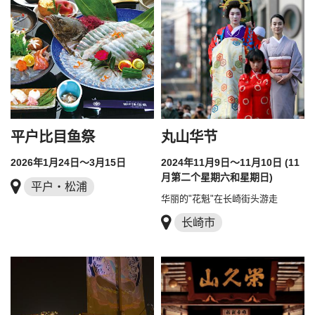
平户比目鱼祭
丸山华节
2026年1月24日～3月15日
2024年11月9日～11月10日 (11
月第二个星期六和星期日)
平户・松浦
华丽的"花魁"在长崎街头游走
长崎市