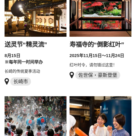
送灵节“精灵流”
寿福寺的“倒影红叶”
8月15日
2025年11月15日～11月24日
※每年同一时间举办
红叶时令，请勿错过这里！
长崎的传统夏季活动
佐世保・豪斯登堡
长崎市