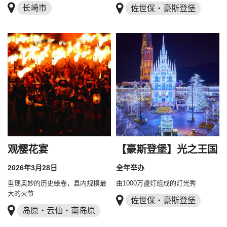
长崎市
佐世保・豪斯登堡
观樱花宴
【豪斯登堡】光之王国
2026年3月28日
全年举办
重现奥妙的历史绘卷，县内规模最
由1000万盏灯组成的灯光秀
大的火节
佐世保・豪斯登堡
岛原・云仙・南岛原