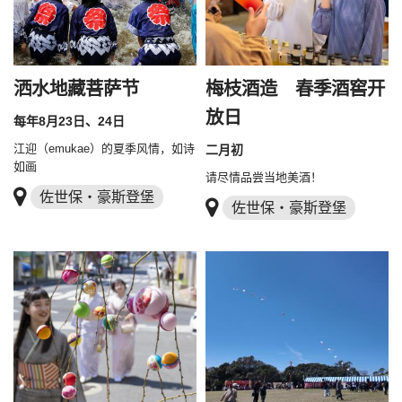
洒水地藏菩萨节
梅枝酒造 春季酒窖开
放日
每年8月23日、24日
江迎（emukae）的夏季风情，如诗
二月初
如画
请尽情品尝当地美酒！
佐世保・豪斯登堡
佐世保・豪斯登堡