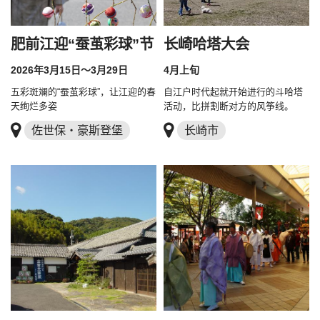
肥前江迎“蚕茧彩球”节
长崎哈塔大会
2026年3月15日～3月29日
4月上旬
五彩斑斓的“蚕茧彩球”，让江迎的春
自江户时代起就开始进行的斗哈塔
天绚烂多姿
活动，比拼割断对方的风筝线。
佐世保・豪斯登堡
长崎市