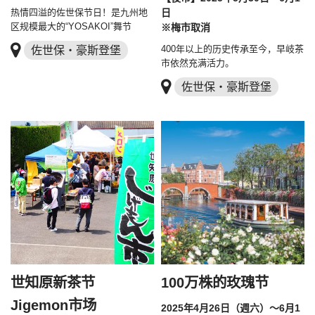
热情四溢的佐世保节日！是九州地
日
区规模最大的“YOSAKOI”舞节
※梅市取消
佐世保・豪斯登堡
400年以上的历史传承至今，早岐茶
市依然充满活力。
佐世保・豪斯登堡
世知原新茶节
100万株的玫瑰节
Jigemon市场
2025年4月26日（週六）～6月1