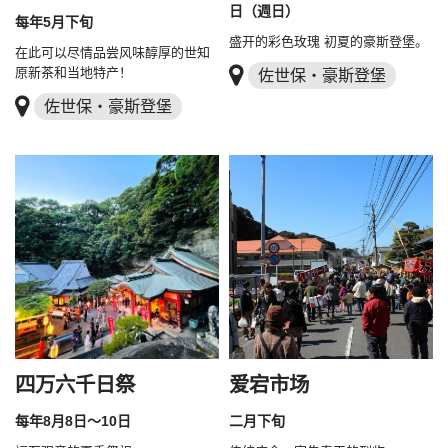
日（週日）
每年5月下旬
盛开的彩色玫瑰 初夏的豪斯登堡。
在此可以尽情品尝风味醇厚的世知
原新茶和当地特产！
佐世保・豪斯登堡
佐世保・豪斯登堡
四万六千日祭
爱宕市场
每年8月8日～10日
二月下旬