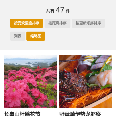
47
共有
件
按受欢迎度排序
按距离排序
按更新顺序排序
列表
缩略图
长串山杜鹃花节
野母崎伊势龙虾祭