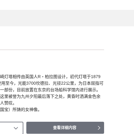
崎灯塔相传由英国人R・柏拉图设计，初代灯塔于1879
使用至今，光能3700坎德拉、光径22公里，为日本屈指可
一部份，目前放置在东京的台场船科学馆内进行展示。
这里被誉为九州夕阳最后落下之处，黄昏时洒满金色余
人赞叹。
间国宝）所铸的女神像。
查看详细内容