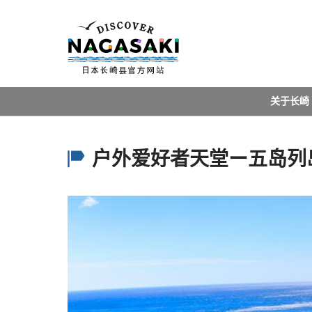
关于长崎
户外爱好者天堂ー五岛列