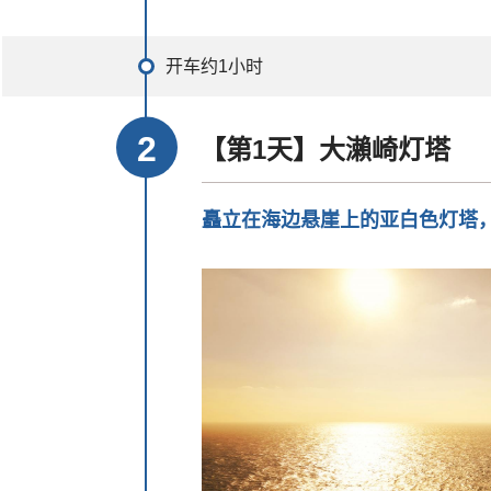
开车约1小时
【第1天】大瀨崎灯塔
矗立在海边悬崖上的亚白色灯塔，