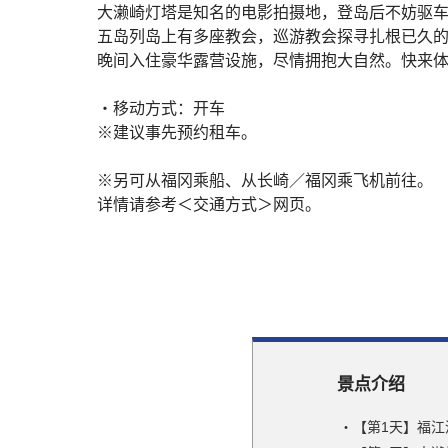
大濑崎灯塔是知名的电影拍摄地，登岛后不妨驱
五岛列岛上有多座教会，巡游教会探寻扎根已久
晚间入住豪华露营设施，尽情拥抱大自然。快来
・移动方式：开车
※建议事先预约租车。
※另可从福冈乘船、从长崎／福冈乘飞机前往。
详情请参考＜交通方式＞网页。
景点介绍
【第1天】福江