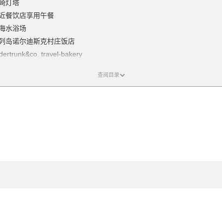
崎灯塔
近餐饮店享用午餐
海水浴场
岛列岛诺尔迪斯克村庄饭店
runk&co. travel-bakery
浦教会
教会
近餐饮店享用午餐
岛氏庭园隐殿屋敷・心字池
二三美術館
岛列岛诺尔迪斯克村庄饭店
港
港