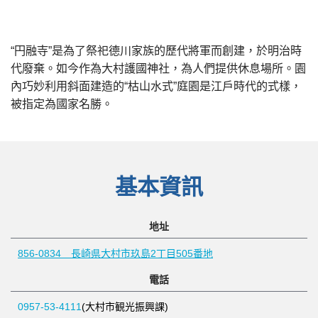
“円融寺”是為了祭祀德川家族的歷代將軍而創建，於明治時
代廢棄。如今作為大村護國神社，為人們提供休息場所。園
內巧妙利用斜面建造的“枯山水式”庭園是江戶時代的式樣，
被指定為國家名勝。
基本資訊
地址
856-0834 長崎県大村市玖島2丁目505番地
電話
0957-53-4111
(大村市観光振興課)