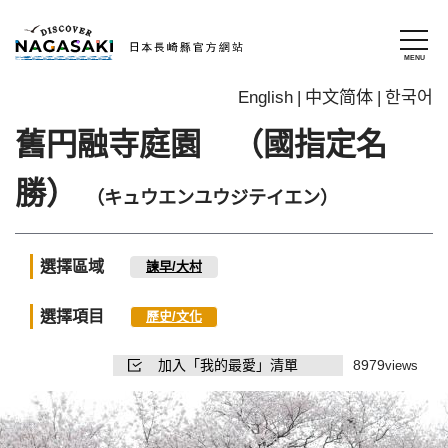
English
中文简体
한국어
舊円融寺庭園 （國指定名
勝）
（キュウエンユウジテイエン）
選擇區域
諫早/大村
選擇項目
歷史/文化
加入「我的最愛」清單
8979
views