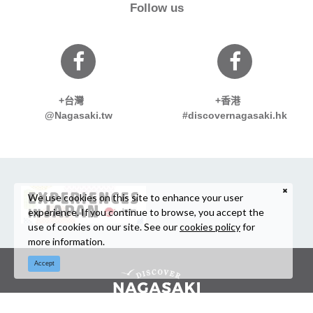
Follow us
+台灣
+香港
@Nagasaki.tw
#discovernagasaki.hk
We use cookies on this site to enhance your user
experience. If you continue to browse, you accept the
use of cookies on our site. See our
cookies policy
for
more information.
Accept