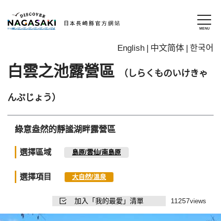
English
中文简体
한국어
白雲之池露營區
（しらくものいけきゃ
んぷじょう）
綠意盎然的靜謐湖畔露營區
選擇區域
島原/雲仙/南島原
選擇項目
大自然/溫泉
加入「我的最愛」清單
11257
views