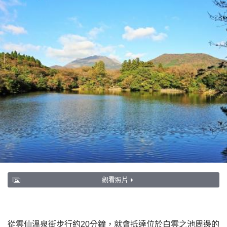
觀看照片
從雲仙溫泉街步行約20分鐘，就會抵達位於白雲之池周邊的