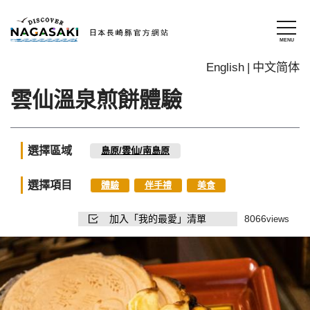
English
中文简体
雲仙溫泉煎餅體驗
選擇區域
島原/雲仙/南島原
選擇項目
體驗
伴手禮
美食
加入「我的最愛」清單
8066
views