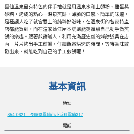
雲仙溫泉最有特色的伴手禮就是用溫泉水和上麵粉、雞蛋與
砂糖，烤成的點心－溫泉煎餅，薄脆的口感、簡單的味道，
是種讓人吃了就會愛上的純粹好滋味，在溫泉街的各家特產
店都能買到，而在這家遠江屋本舖還能夠體驗自己動手做煎
餅的樂趣。跟著煎餅職人，利用充滿歷史感的烤餅道具在店
內一片片烤出手工煎餅，仔細觀察烘烤的時間，等待香味散
發出來，就能吃到自己的手工煎餅囉！
基本資訊
地址
854-0621 長崎県雲仙市小浜町雲仙317
電話