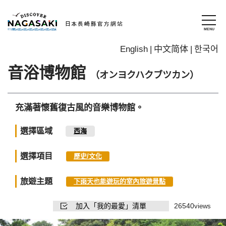
English
中文简体
한국어
音浴博物館
（オンヨクハクブツカン）
充滿著懷舊復古風的音樂博物館。
選擇區域
西海
選擇項目
歷史/文化
旅遊主題
下雨天也能遊玩的室內旅遊景點
加入「我的最愛」清單
26540
views