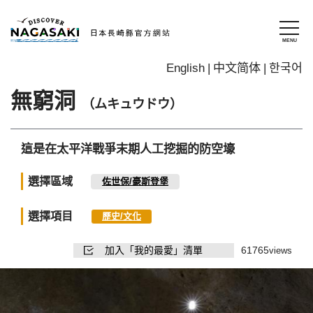
English
中文简体
한국어
無窮洞
（ムキュウドウ）
這是在太平洋戰爭末期人工挖掘的防空壕
選擇區域
佐世保/豪斯登堡
選擇項目
歷史/文化
加入「我的最愛」清單
61765
views