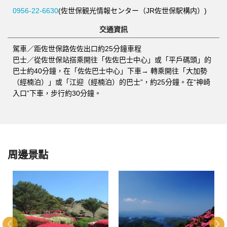
0956-22-6630
(佐世保観光情報センター（JR佐世保駅構内）)
交通資訊
駕車／距佐世保路佐佐出口約25分鐘車程
巴士／從佐世保站搭乘開往「佐佐巴士中心」或「平戶碼頭」的
巴士約40分鐘，在「佐佐巴士中心」下車→ 轉乘開往「大加勢
（經楠泊）」或「江迎（經楠泊）的巴士”，約25分鐘。在“神崎
入口”下車，步行約30分鐘。
周邊景點