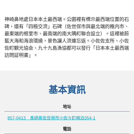
神崎鼻地處日本本土最西端。公園裡有標示最西端位置的石
碑，還有「四極交流」石碑（佐世保市與最北端的稚内市、
最東端的根室市、最南端的南大隅町聯合設立）。這裡被蔚
藍大海和海浪環繞，景色讓人流連忘返。小佐佐支所、小佐
佐町観光協会、九十九島漁協都可以發行「日本本土最西端
訪問証明書」。
基本資訊
地址
857-0413 長崎県佐世保市小佐々町楠泊354-1
電話