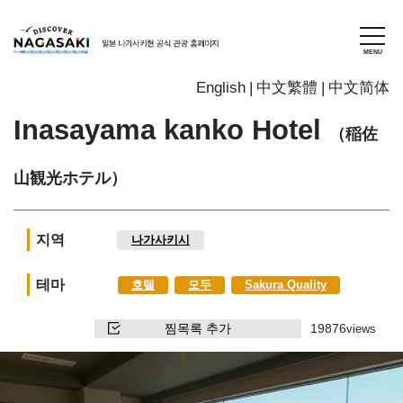
English
中文繁體
中文简体
Inasayama kanko Hotel
（稲佐
山観光ホテル）
지역
나가사키시
테마
호텔
모두
Sakura Quality
찜목록 추가
19876
views