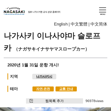
English
中文繁體
中文简体
나가사키 이나사야마 슬로프
카
（ナガサキイナサヤマスロープカー）
2020년 1월 31일 운항 개시!
지역
나가사키시
테마
자연∙온천
교통 안내
찜목록 추가
96978
views