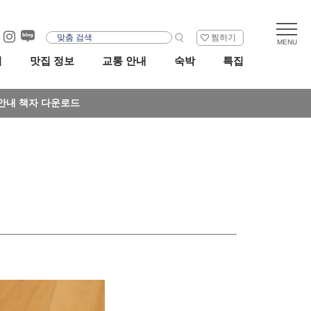
찜하기
리
맛집 정보
교통 안내
숙박
특집
안내 책자 다운로드