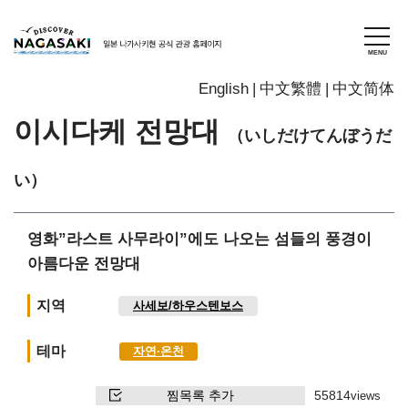
English
中文繁體
中文简体
이시다케 전망대
（いしだけてんぼうだ
い）
영화”라스트 사무라이”에도 나오는 섬들의 풍경이
아름다운 전망대
지역
사세보/하우스텐보스
테마
자연∙온천
찜목록 추가
55814
views