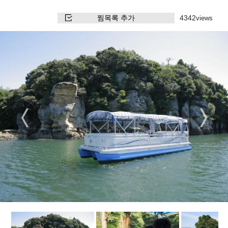
찜목록 추가
4342
views