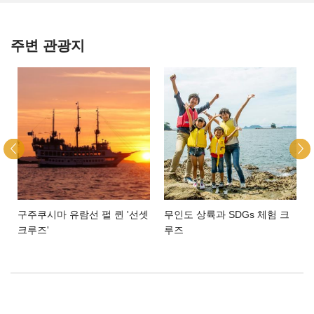
주변 관광지
구주쿠시마 유람선 펄 퀸 '선셋
무인도 상륙과 SDGs 체험 크
크루즈'
루즈