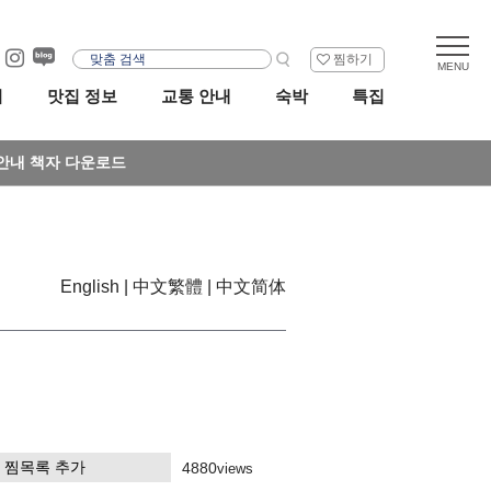
찜하기
리
맛집 정보
교통 안내
숙박
특집
안내 책자 다운로드
English
中文繁體
中文简体
찜목록 추가
4880
views