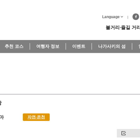
Language
볼거리∙즐길 거
추천 코스
여행자 정보
이벤트
나가사키의 섬
장
마
자연∙온천