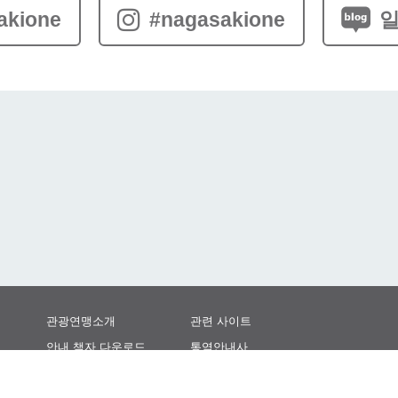
akione
#nagasakione
일
관광연맹소개
관련 사이트
안내 책자 다운로드
통역안내사
관광 사진 다운로드