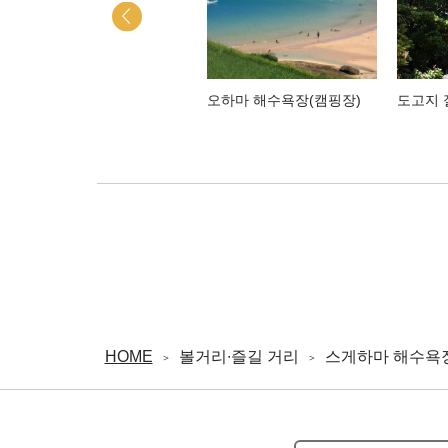
야가타메 공원
오하마 해수욕장(캠핑장)
도고지 
HOME
볼거리∙즐길 거리
스게하마 해수욕