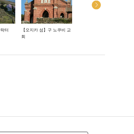
취락터
【오지카 섬】구 노쿠비 교
노자키지마 자연학 학숙촌
회
(野崎島自然学塾村)