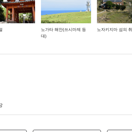
절
노가타 해안(쓰시마제 등
노자키지마 섬의 
대)
장