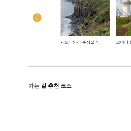
사사쵸 사라야마 산 공원
시오다와라 주상절리
오바에 
(佐々町皿山公園)
가는 길 추천 코스