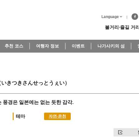
Language
볼거리∙즐길 거
추천 코스
여행자 정보
이벤트
나가사키의 섬
（いきつきさんせっとうぇい）
 풍경은 일본에는 없는 듯한 감각.
테마
자연∙온천