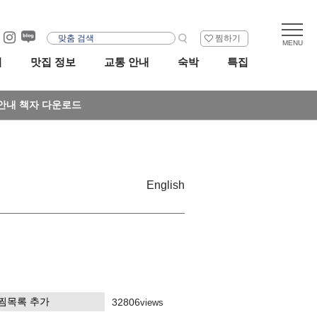
찜하기
리
맛집 정보
교통 안내
숙박
특집
안내 책자 다운로드
English
찜목록 추가
32806
views