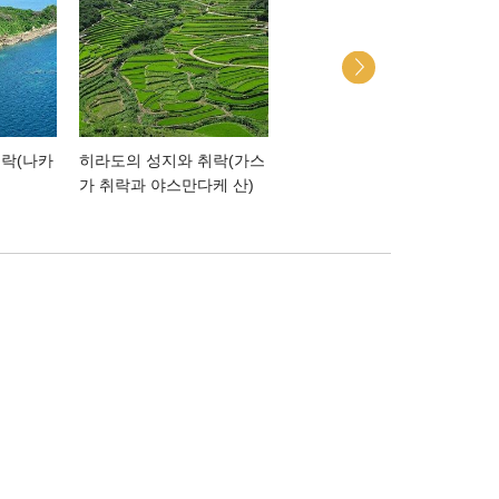
취락(나카
히라도의 성지와 취락(가스
가와치토우게 고개 (川内
가 취락과 야스만다케 산)
峠)