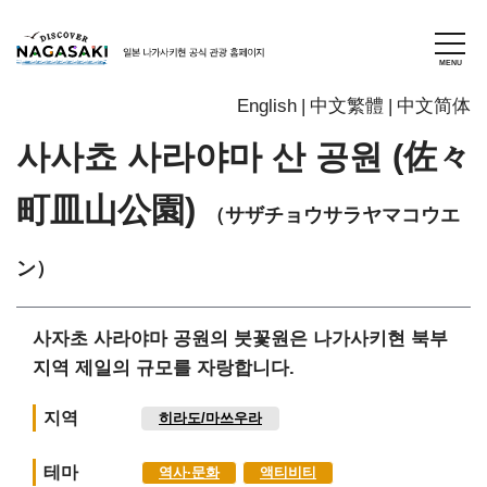
English
中文繁體
中文简体
사사쵸 사라야마 산 공원 (佐々
町皿山公園)
（サザチョウサラヤマコウエ
ン）
사자초 사라야마 공원의 붓꽃원은 나가사키현 북부
지역 제일의 규모를 자랑합니다.
지역
히라도/마쓰우라
테마
역사∙문화
액티비티