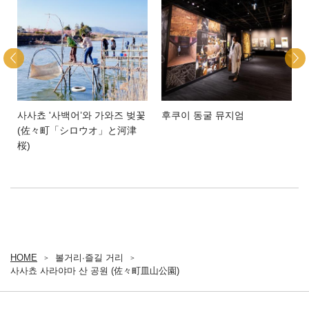
사사쵸 '사백어’와 가와즈 벚꽃
후쿠이 동굴 뮤지엄
(佐々町「シロウオ」と河津
桜)
HOME
볼거리∙즐길 거리
사사쵸 사라야마 산 공원 (佐々町皿山公園)