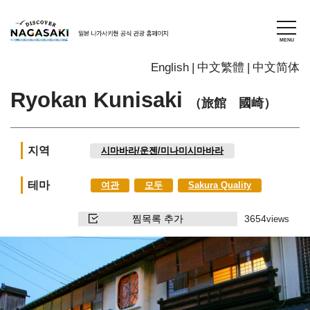
English
中文繁體
中文简体
Ryokan Kunisaki
（旅館 國崎）
지역
시마바라/운젠/미나미시마바라
테마
여관
모두
Sakura Quality
찜목록 추가
3654
views