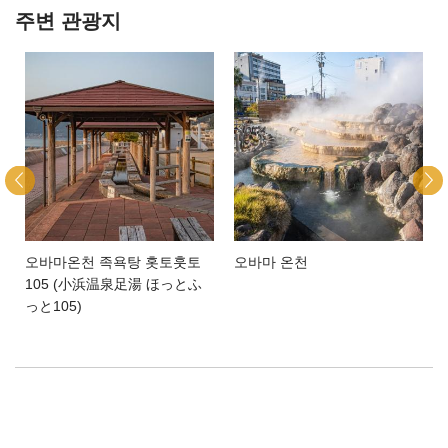
주변 관광지
오바마온천 족욕탕 홋토훗토
오바마 온천
105 (小浜温泉足湯 ほっとふ
っと105)