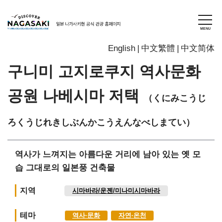
English
中文繁體
中文简体
구니미 고지로쿠지 역사문화
공원 나베시마 저택
（くにみこうじ
ろくうじれきしぶんかこうえんなべしまてい）
역사가 느껴지는 아름다운 거리에 남아 있는 옛 모
습 그대로의 일본풍 건축물
지역
시마바라/운젠/미나미시마바라
테마
역사∙문화
자연∙온천