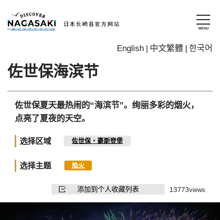
English
中文繁體
한국어
佐世保海滨节
佐世保夏天最热闹的“海滨节”。绚丽多彩的烟火，
点亮了夏夜的天空。
选择区域
佐世保・豪斯登堡
选择主题
焰火
添加到个人收藏列表
13773
views