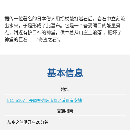
据传一位著名的日本僧人用拐杖敲打岩石后，岩石中立刻流
出水来，于是形成了此瀑布。它是一个备受瞩目的能量景
点，附近有护目神的神堂，供奉着从山崖上滚落 ，砸坏了
神堂的巨石——“奇迹之石”。
基本信息
地址
811-5107 長崎県壱岐市郷ノ浦町有安触
交通指南
从乡之浦港开车20分钟