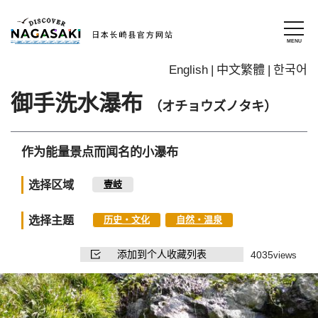
English
中文繁體
한국어
御手洗水瀑布
（オチョウズノタキ）
作为能量景点而闻名的小瀑布
选择区域
壹岐
选择主题
历史・文化
自然・温泉
添加到个人收藏列表
4035
views