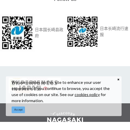
日本长崎流行速
日本国长崎县政
报
府
We use cookies on this site to enhance your user
experience. If you continue to browse, you accept the
use of cookies on our site. See our
cookies policy
for
more information.
Accept