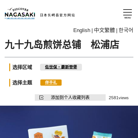
English
中文繁體
한국어
九十九岛煎饼总铺 松浦店
选择区域
佐世保・豪斯登堡
选择主题
伴手礼
添加到个人收藏列表
2581
views