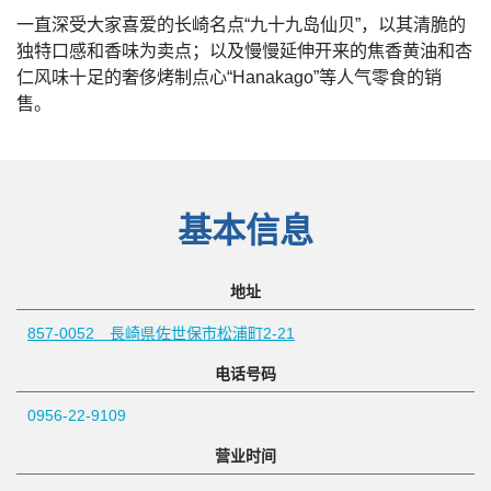
一直深受大家喜爱的长崎名点“九十九岛仙贝”，以其清脆的
独特口感和香味为卖点；以及慢慢延伸开来的焦香黄油和杏
仁风味十足的奢侈烤制点心“Hanakago”等人气零食的销
售。
基本信息
地址
857-0052 長崎県佐世保市松浦町2-21
电话号码
0956-22-9109
营业时间