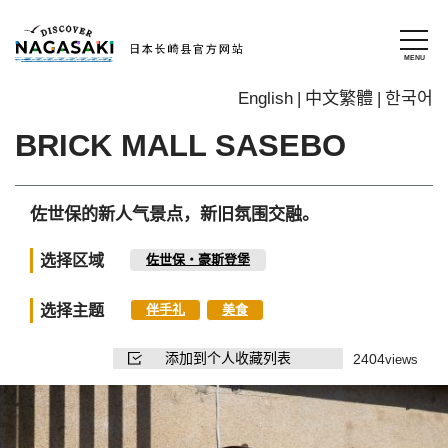
English
中文繁體
한국어
BRICK MALL SASEBO
佐世保的新人气景点，新旧氛围交融。
选择区域
佐世保・豪斯登堡
选择主题
伴手礼
美食
添加到个人收藏列表
2404
views