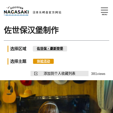
佐世保汉堡制作
选择区域
佐世保・豪斯登堡
选择主题
体验活动
添加到个人收藏列表
381
views