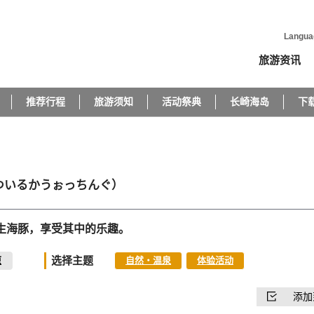
Langua
旅游资讯
推荐行程
旅游须知
活动祭典
长崎海岛
下
ついるかうぉっちんぐ）
生海豚，享受其中的乐趣。
选择主题
原
自然・温泉
体验活动
添加