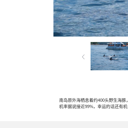
南岛原外海栖息着约400头野生海
机率据说接近99%，幸运的话还有