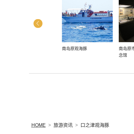
涌水庭园 四明荘
南岛原观海豚
南岛原
念馆
HOME
旅游资讯
口之津观海豚