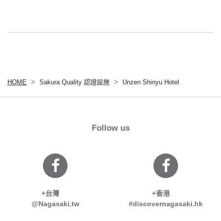
HOME
Sakura Quality 認證設施
Unzen Shinyu Hotel
Follow us
+台灣
+香港
@Nagasaki.tw
#discovernagasaki.hk