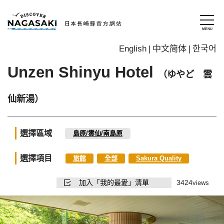
English
中文简体
한국어
Unzen Shinyu Hotel
（ゆやど 雲
仙新湯）
選擇區域
島原/雲仙/南島原
選擇項目
旅館
全部
Sakura Quality
加入「我的最愛」清單
3424
views