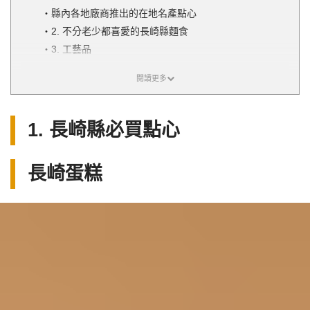
縣內各地廠商推出的在地名產點心
2. 不分老少都喜愛的長崎縣麵食
3. 工藝品
4. 雜貨、日用品
5. 方便尋找伴手禮的好去處
在大型設施或商店街逛逛許多店家
漫步風情迷人的街道，尋找特色伴手禮
1. 長崎縣必買點心
在離島購買伴手禮
長崎蛋糕