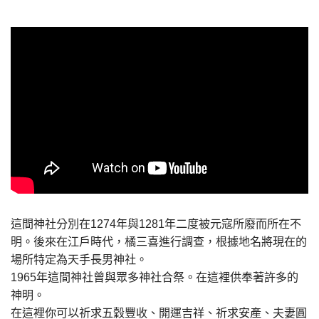
這間神社分別在1274年與1281年二度被元寇所廢而所在不
明。後來在江戶時代，橘三喜進行調查，根據地名將現在的
場所特定為天手長男神社。
1965年這間神社曾與眾多神社合祭。在這裡供奉著許多的
神明。
在這裡你可以祈求五穀豐收、開運吉祥、祈求安產、夫妻圓