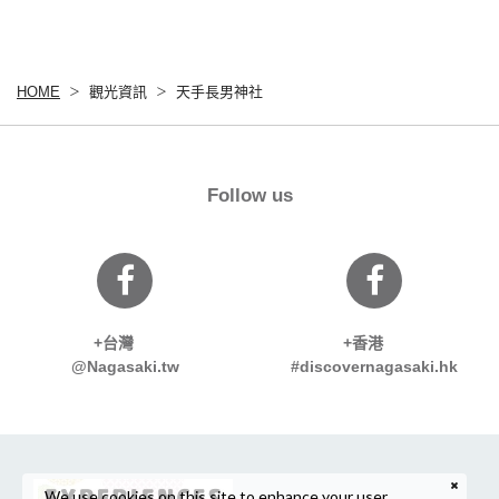
HOME
觀光資訊
天手長男神社
Follow us
+台灣
+香港
@Nagasaki.tw
#discovernagasaki.hk
We use cookies on this site to enhance your user