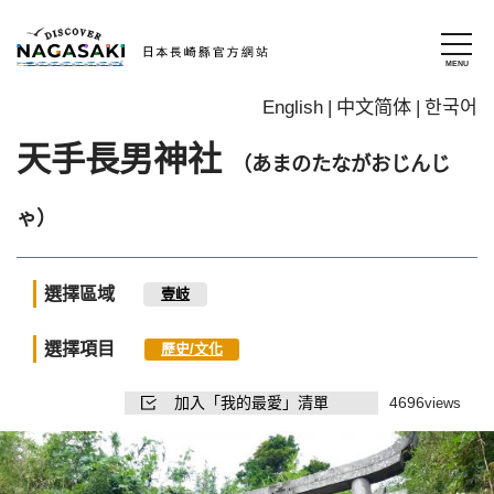
English
中文简体
한국어
天手長男神社
（あまのたながおじんじ
ゃ）
選擇區域
壹岐
選擇項目
歷史/文化
加入「我的最愛」清單
4696
views