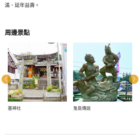
滿、延年益壽。
周邊景點
塞神社
鬼島傳說