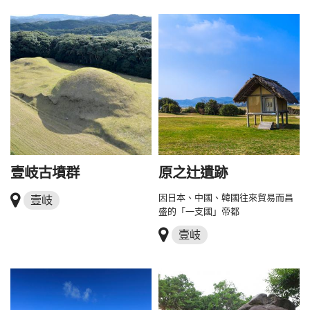
壹岐古墳群
原之辻遺跡
因日本、中國、韓國往來貿易而昌
壹岐
盛的「一支國」帝都
壹岐