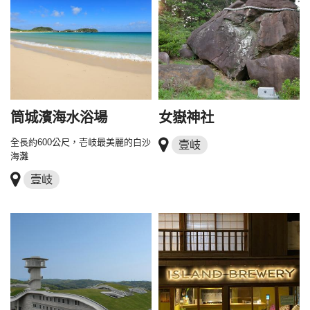
筒城濱海水浴場
女嶽神社
全長約600公尺，壱岐最美麗的白沙
壹岐
海灘
壹岐