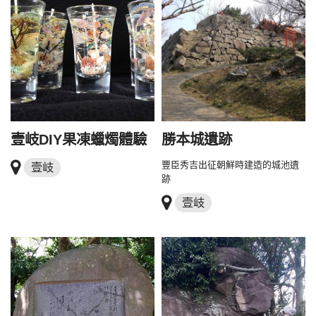
壹岐DIY果凍蠟燭體驗
勝本城遺跡
豐臣秀吉出征朝鮮時建造的城池遺
壹岐
跡
壹岐