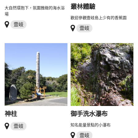
叢林體驗
大自然環抱下，氛圍雅緻的海水浴
場
歡迎參觀壹岐島上少有的香蕉園
壹岐
壹岐
神柱
御手洗水瀑布
知名能量景點的小瀑布
壹岐
壹岐