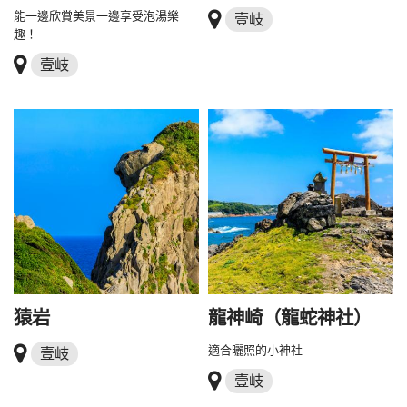
能一邊欣賞美景一邊享受泡湯樂
壹岐
趣！
壹岐
猿岩
龍神崎（龍蛇神社）
適合曬照的小神社
壹岐
壹岐