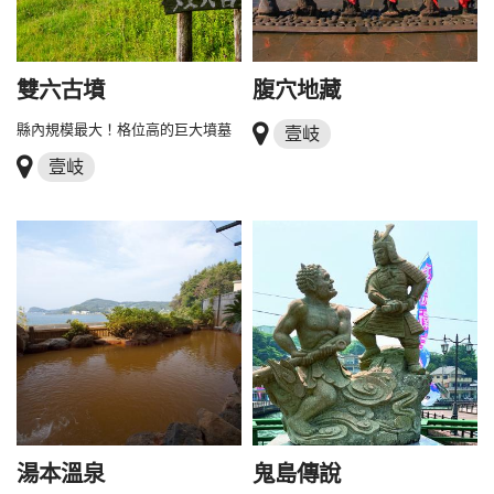
雙六古墳
腹穴地藏
縣內規模最大！格位高的巨大墳墓
壹岐
壹岐
湯本溫泉
鬼島傳說