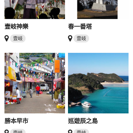
壹岐神樂
春一番塔
壹岐
壹岐
勝本早市
巡遊辰之島
壹岐
壹岐