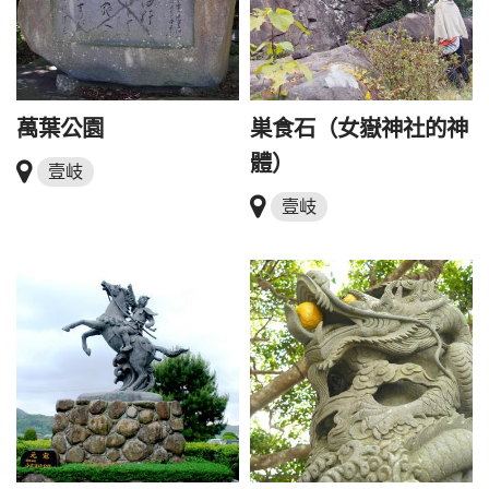
萬葉公園
巣食石（女嶽神社的神
體）
壹岐
壹岐