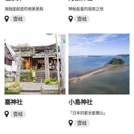
海蝕崖創造的絕美景點
神秘能量的宿居之地
壹岐
壹岐
塞神社
小島神社
「日本的聖米歇爾山」
壹岐
壹岐