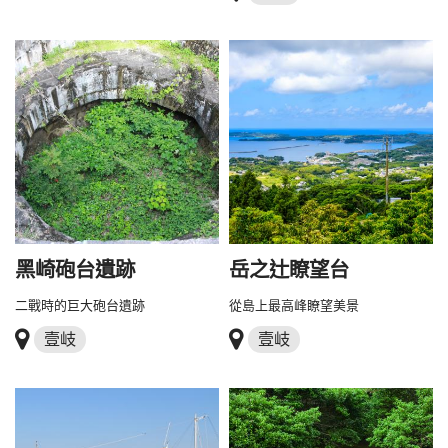
黑崎砲台遺跡
岳之辻瞭望台
二戰時的巨大砲台遺跡
從島上最高峰瞭望美景
壹岐
壹岐