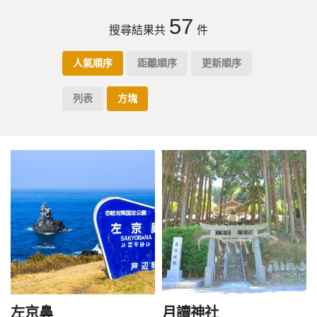
57
搜尋結果共
件
人氣順序
距離順序
更新順序
列表
方塊
左京鼻
月讀神社