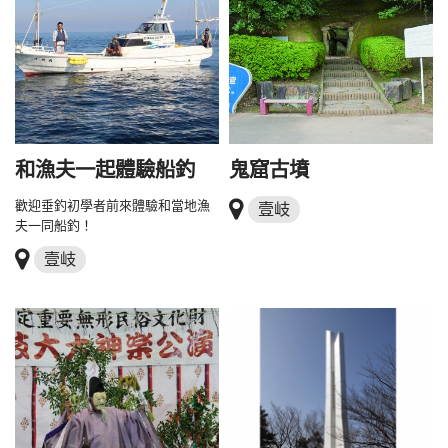
和漁夫一起體驗船釣
鬼窟古墳
歡迎垂釣初學者前來體驗和當地漁
壹岐
夫一同船釣！
壹岐