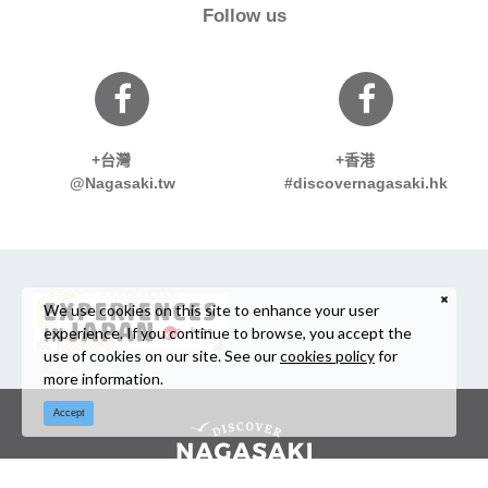
Follow us
+台灣
+香港
@Nagasaki.tw
#discovernagasaki.hk
We use cookies on this site to enhance your user
experience. If you continue to browse, you accept the
use of cookies on our site. See our
cookies policy
for
more information.
Accept