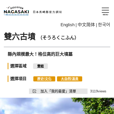
English
中文简体
한국어
雙六古墳
（そうろくこふん）
縣內規模最大！格位高的巨大墳墓
選擇區域
壹岐
選擇項目
歷史/文化
大自然/溫泉
加入「我的最愛」清單
3119
views