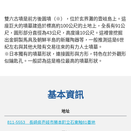
雙六古墳是前方後圓墳（※），位於玄界灘的壹岐島上。這
座巨大的墳墓建造於標高約100公尺的土地上，全長有91公
尺，圓形部分直徑為43公尺，高度達10公尺。這裡曾挖掘
出金銅製馬具及朝鮮半島的新羅陶器等，一般推測這是6世
紀左右與其他大陸有交易往來的有力人士墳墓。
※日本獨有的墳墓形狀，連接圓形與方形，特色在於外觀形
似鑰匙孔。一般認為這是格位最高的墳墓形狀。
基本資訊
地址
811-5553 長崎県壱岐市勝本町立石東触81番地